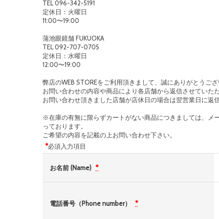
TEL 096-342-5191
定休日：火曜日
11:00〜19:00
蒲池眼鏡舗 FUKUOKA
TEL 092-707-0705
定休日：水曜日
12:00〜19:00
弊店のWEB STOREをご利用頂きまして、誠にありがとうご
お問い合わせの内容や商品により各店舗から返信させていた
お問い合わせ頂きました店舗が店休日の場合は翌営業日に返
※在庫の有無に限らずカートがない商品につきましては、メ
っております。
ご希望の内容を記載の上お問い合わせ下さい。
*
必須入力項目
お名前 (Name)
*
電話番号（Phone number）
*