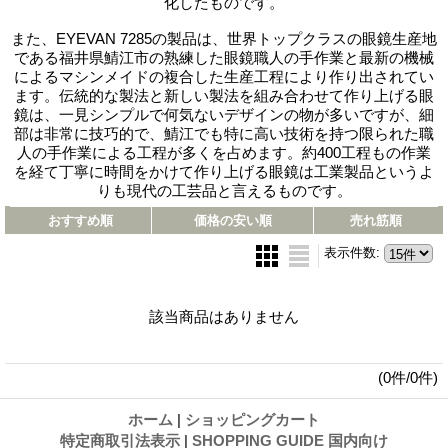
化したものです。
また、EYEVAN 7285の製品は、世界トップクラスの眼鏡生産地
である福井県鯖江市の熟練した眼鏡職人の手作業と最新の機械
によるマシンメイドの複合した生産工程により作り出されてい
ます。伝統的な製法と新しい製法を組み合わせて作り上げる眼
鏡は、一見シンプルで何気ないデザインの物が多いですが、細
部は非常に技巧的で、鯖江でも特に高い技術を持つ限られた職
人の手作業による工程が多くを占めます。約400工程もの作業
を経て丁寧に時間をかけて作り上げる眼鏡は工業製品というよ
りも現代の工芸品と言えるものです。
おすすめ順
価格の安い順
売れ筋順
表示件数
:
該当商品はありません
(0件/0件)
ホーム
|
ショッピングカート
特定商取引法表示
|
SHOPPING GUIDE 国内向け