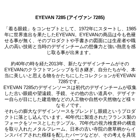
EYEVAN 7285 (アイヴァン 7285)
「着る眼鏡」をコンセプトとして、1972年にスタートし、1985
年に世界進出を果たしたEYEVAN。EYEVANの商品は今も色褪
せる事が無く、そのプロダクトや手書きの図面には生産者や職
人の高い技術と当時のデザインチームの想像力と強い熱意を感
じ取る事が出来ます。
約40年の時を経た2013年、新たなデザインチームがその
EYEVANのクラフトマンシップを引き継ぎ、自分たちが今、本
当に美しいと思える物をかたちにしたコレクションがEYEVAN
7285です。
EYEVAN 7285のデザインソースは初代のデザインチームが収集
した古い眼鏡や望遠鏡、手鏡、その他の古い道具や、デザイナ
ー自らが目にした建造物などの人工物や自然や天然物など様々
なモノです。
それらの膨大なデザインソースをブレンドし眼鏡というプロダ
クトに落とし込んでいます。40年代に製造されたフランス製の
フォークをソースとしたテンプル、70年代の視力検査枠の構造
を取り入れたメタルフレーム、日本の古い寺院の唐草柄からイ
ンスパイアされた模様を配したパーツなどが、その考えを具現