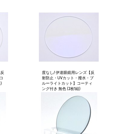
【反
度なし/ 伊達眼鏡用レンズ【反
コ
射防止・UVカット・撥水・ブ
)
ルーライトカット】コーティ
8,000円
(税別)
ング付き 無色 (2枚1組)
(
税込
:
8,800円
)