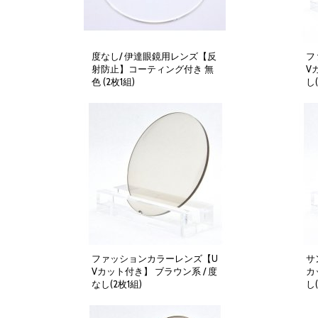
度なし/ 伊達眼鏡用レンズ【反
フ
射防止】コーティング付き 無
V
色 (2枚1組)
し(
5,000円
(税別)
(
税込
:
5,500円
)
ファッションカラーレンズ【U
サ
Vカット付き】 ブラウン系 / 度
カ
なし(2枚1組)
し(
4,000円
(税別)
(
税込
:
4,400円
)