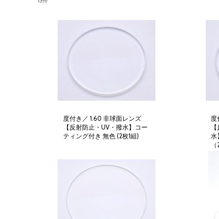
13
件
度付き／ 1.60 非球面レンズ
度
【反射防止・UV・撥水】コー
【
ティング付き 無色 (2枚1組)
水
10,000円
(税別)
（
(
税込
:
11,000円
)