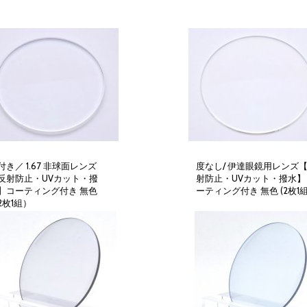
付き／ 1.67 非球面レンズ
度なし/ 伊達眼鏡用レンズ
反射防止・UVカット・撥
射防止・UVカット・撥水】
】コーティング付き 無色
ーティング付き 無色 (2枚1組
12,000円
(税別)
7,000円
(税別)
2枚1組）
(
税込
:
13,200円
)
(
税込
:
7,700円
)