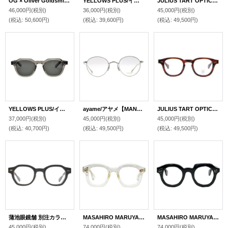
OG × Oliver Goldsmith/オージーバイ・オリバーゴールドスミス【Re.BETSY 45】 C ROSE 45サイズ
YELLOWS PLUS/イエローズプラス【BECCA】 1 44サイズ
JULIUS TART OPTICAL/ジュリアス タート オプティカル【AR】Demi Amber 44/24サイズ
46,000円
(税別)
36,000円
(税別)
45,000円
(税別)
(税込
:
50,600円)
(税込
:
39,600円)
(税込
:
49,500円)
YELLOWS PLUS/イエローズプラス【GRANT】 117 47サイズ
ayame/アヤメ【MANRAY】TI 46サイズ
JULIUS TART OPTICAL/ジュリアス タート オプティカル【AR】Demi Amber 46/24サイズ
37,000円
(税別)
45,000円
(税別)
45,000円
(税別)
(税込
:
40,700円)
(税込
:
49,500円)
(税込
:
49,500円)
蒲池眼鏡舗 別注カラー OG × Oliver Goldsmith/オージーバイ・オリバーゴールドスミス【BETH】 D GREY 45サイズ
MASAHIRO MARUYAMA/マサヒロマルヤマ【MM-0108】4 Clear 46サイズ
MASAHIRO MARUYAMA/マサヒロマルヤマ【MM-0107】2 Ink 44サイズ
45,000円
(税別)
74,000円
(税別)
74,000円
(税別)