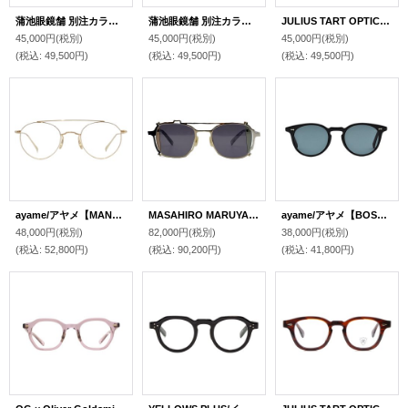
蒲池眼鏡舗 別注カラー OG × Oliver Goldsmith/オージーバイ・オリバーゴールドスミス【BETH】MATTE C GREY 45サイズ
蒲池眼鏡舗 別注カラー OG × Oliver Goldsmith/オージーバイ・オリバーゴールドスミス【BETH】 C BROWN 45サイズ
JULIUS TART OPTICAL/ジュリアス タート オプティカル【AR】Tortoise 46/24サイズ
45,000円
(税別)
45,000円
(税別)
45,000円
(税別)
(税込
:
49,500円)
(税込
:
49,500円)
(税込
:
49,500円)
ayame/アヤメ【MANRAY-AV】Gold 46サイズ
MASAHIRO MARUYAMA/マサヒロマルヤマ【MM-0080】2 Black/Gold/Silver(broken lens) 50サイズ
ayame/アヤメ【BOSTON SUN】 BK 47サイズ
48,000円
(税別)
82,000円
(税別)
38,000円
(税別)
(税込
:
52,800円)
(税込
:
90,200円)
(税込
:
41,800円)