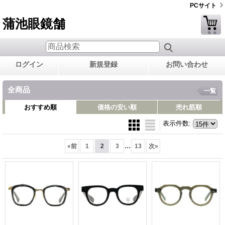
PCサイト
蒲池眼鏡舗
ログイン
新規登録
お問い合わせ
全商品
一覧
おすすめ順
価格の安い順
売れ筋順
表示件数
:
...
«
前
1
2
3
13
次
»