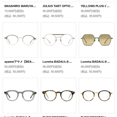
MASAHIRO MARUYAMA/マサヒロマルヤマ【MM-0106】1 Black/Shearing gold
JULIUS TART OPTICAL/ジュリアス タート オプティカル【FDR】 Black 46/24サイズ
YELLOWS PLUS/イエローズプラス【BECCA】 529 44サイズ
73,000円
(税別)
45,000円
(税別)
36,000円
(税別)
(税込
:
80,300円)
(税込
:
49,500円)
(税込
:
39,600円)
ayame/アヤメ【BEANIE】VG 47サイズ
Lunetta BADA/ルネッタ バダ【No.628】1060 47サイズ
Lunetta BADA/ルネッタ バダ【No.67/02】1070 53サイズ
50,000円
(税別)
46,000円
(税別)
46,000円
(税別)
(税込
:
55,000円)
(税込
:
50,600円)
(税込
:
50,600円)