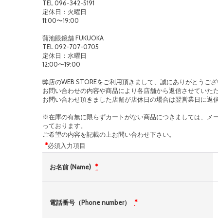
TEL 096-342-5191
定休日：火曜日
11:00〜19:00
蒲池眼鏡舗 FUKUOKA
TEL 092-707-0705
定休日：水曜日
12:00〜19:00
弊店のWEB STOREをご利用頂きまして、誠にありがとうご
お問い合わせの内容や商品により各店舗から返信させていた
お問い合わせ頂きました店舗が店休日の場合は翌営業日に返
※在庫の有無に限らずカートがない商品につきましては、メ
っております。
ご希望の内容を記載の上お問い合わせ下さい。
*
必須入力項目
お名前 (Name)
*
電話番号（Phone number）
*