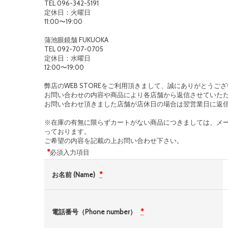
TEL 096-342-5191
定休日：火曜日
11:00〜19:00
蒲池眼鏡舗 FUKUOKA
TEL 092-707-0705
定休日：水曜日
12:00〜19:00
弊店のWEB STOREをご利用頂きまして、誠にありがとうご
お問い合わせの内容や商品により各店舗から返信させていた
お問い合わせ頂きました店舗が店休日の場合は翌営業日に返
※在庫の有無に限らずカートがない商品につきましては、メ
っております。
ご希望の内容を記載の上お問い合わせ下さい。
*
必須入力項目
お名前 (Name)
*
電話番号（Phone number）
*