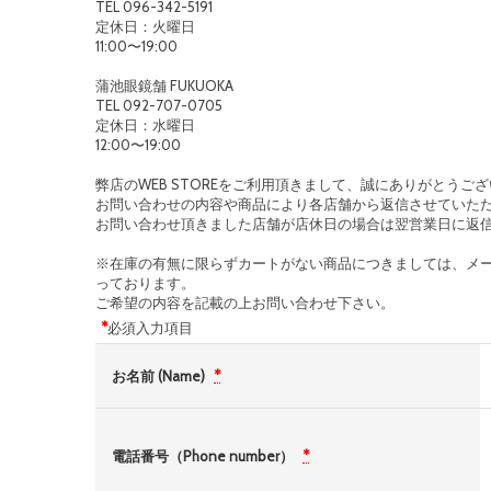
TEL 096-342-5191
定休日：火曜日
11:00〜19:00
蒲池眼鏡舗 FUKUOKA
TEL 092-707-0705
定休日：水曜日
12:00〜19:00
弊店のWEB STOREをご利用頂きまして、誠にありがとうご
お問い合わせの内容や商品により各店舗から返信させていた
お問い合わせ頂きました店舗が店休日の場合は翌営業日に返
※在庫の有無に限らずカートがない商品につきましては、メ
っております。
ご希望の内容を記載の上お問い合わせ下さい。
*
必須入力項目
お名前 (Name)
*
電話番号（Phone number）
*