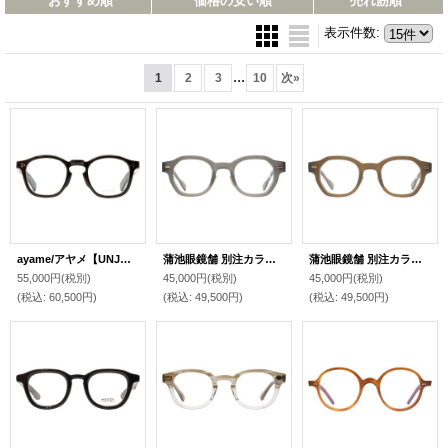
おすすめ順
価格の安い順
売れ筋順
表示件数
:
...
1
2
3
10
次
»
ayame/アヤメ【UNJOUR】 BK 44サイズ
蒲池眼鏡舗 別注カラー OG × Oliver Goldsmith/オージーバイ・オリバーゴールドスミス【BETH】MATTE C GREY 45サイズ
蒲池眼鏡舗 別注カラー OG × Oliver Goldsmith/オージーバイ・オリバーゴールドスミス【BETH】 C BROWN 45サイズ
55,000円
(税別)
45,000円
(税別)
45,000円
(税別)
(税込
:
60,500円)
(税込
:
49,500円)
(税込
:
49,500円)