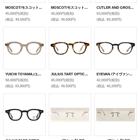
MOSCOT/モスコット【DAHVEN】BLACK 47サイズ
MOSCOT/モスコット【LEMTOSH】BROWN SMOKE 46サイズ
CUTLER AND GROSS/カトラーアンドグロス 【9001】03 45サイズ
45,000円
(税別)
45,000円
(税別)
63,000円
(税別)
(税込
:
49,500円)
(税込
:
49,500円)
(税込
:
69,300円)
YUICHI TOYAMA./ユウイチ トヤマ.【U-181 YYZ】03 47サイズ
JULIUS TART OPTICAL/ジュリアス タート オプティカル【AR】Tortoise 46/24サイズ
EYEVAN /アイヴァン【Webb-CP】TORT 47サイズ
58,000円
(税別)
45,000円
(税別)
42,000円
(税別)
(税込
:
63,800円)
(税込
:
49,500円)
(税込
:
46,200円)