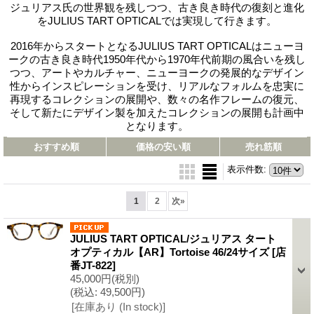
ジュリアス氏の世界観を残しつつ、古き良き時代の復刻と進化
をJULIUS TART OPTICALでは実現して行きます。
2016年からスタートとなるJULIUS TART OPTICALはニューヨ
ークの古き良き時代1950年代から1970年代前期の風合いを残し
つつ、アートやカルチャー、ニューヨークの発展的なデザイン
性からインスピレーションを受け、リアルなフォルムを忠実に
再現するコレクションの展開や、数々の名作フレームの復元、
そして新たにデザイン製を加えたコレクションの展開も計画中
となります。
おすすめ順
価格の安い順
売れ筋順
表示件数
:
1
2
次
»
JULIUS TART OPTICAL/ジュリアス タート
オプティカル【AR】Tortoise 46/24サイズ
[店
番JT-822]
45,000円
(税別)
(税込
:
49,500円)
[在庫あり (In stock)]