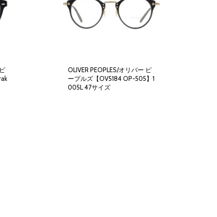
 ピ
OLIVER PEOPLES/オリバー ピ
ak
ープルズ【OV5184 OP-505】1
005L 47サイズ
54,900円
(税別)
(
税込
:
60,390円
)