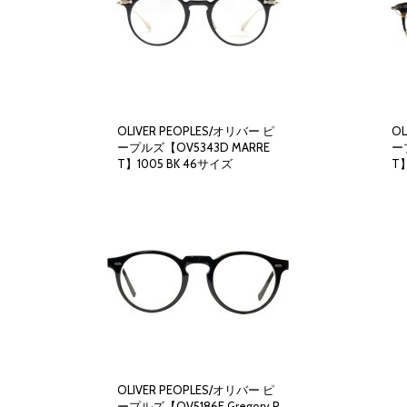
OLIVER PEOPLES/オリバー ピ
OL
ープルズ【OV5343D MARRE
ー
T】1005 BK 46サイズ
T】
49,300円
(税別)
(
税込
:
54,230円
)
OLIVER PEOPLES/オリバー ピ
ープルズ【OV5186F Gregory P