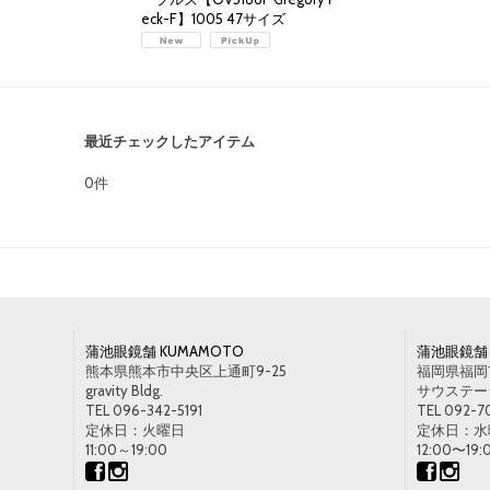
eck-F】1005 47サイズ
46,100円
(税別)
(
税込
:
50,710円
)
最近チェックしたアイテム
0件
蒲池眼鏡舗 KUMAMOTO
蒲池眼鏡舗 
熊本県熊本市中央区上通町9-25
福岡県福岡市
gravity Bldg.
サウステージ1
TEL 096-342-5191
TEL 092-7
定休日：火曜日
定休日：水
11:00～19:00
12:00〜19: