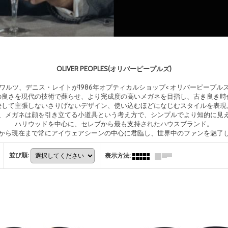
OLIVER PEOPLES(オリバーピープルズ)
ルツ、デニス・レイトが1986年オプティカルショップ< オリバーピープルズ
の良さを現代の技術で蘇らせ、より完成度の高いメガネを目指し、古き良き時
決して主張しないさりげないデザイン、使い込むほどになじむスタイルを表現
、メガネは顔を引き立てる小道具という考え方で、シンプルでより知的に見
ハリウッドを中心に、セレブから最も支持されたハウスブランド。
から現在まで常にアイウェアシーンの中心に君臨し、世界中のファンを魅了
並び順
:
表示方法
: