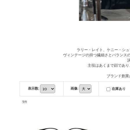
ラリー・レイト、ケニー・シュワ
ヴィンテージの持つ繊細さとバランス
主役はあくまで顔であり
ブランド創業
表示数
:
画像
:
在庫あり
5
件