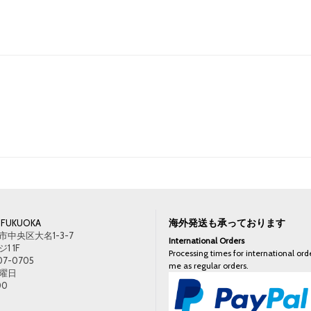
海外発送も承っております
FUKUOKA
中央区大名1-3-7
International Orders
 1F
Processing times for international orde
07-0705
me as regular orders.
曜日
00