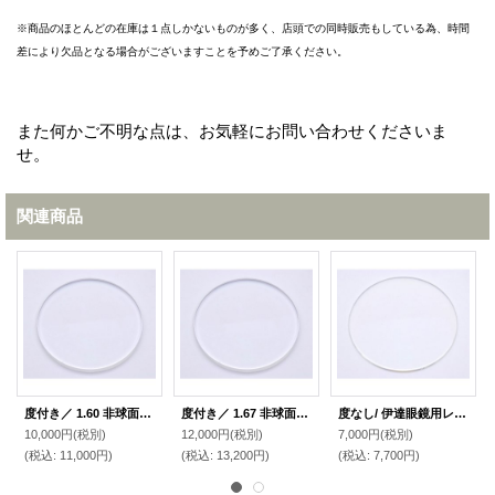
※商品のほとんどの在庫は１点しかないものが多く、店頭での同時販売もしている為、時間
差により欠品となる場合がございますことを予めご了承ください。
また何かご不明な点は、お気軽にお問い合わせくださいま
せ。
関連商品
度付き／ 1.60 非球面レンズ【反射防止・UV・撥水】コーティング付き 無色 (2枚1組)
度付き／ 1.67 非球面レンズ【反射防止・UVカット・撥水】コーティング付き 無色 （2枚1組）
度なし/ 伊達眼鏡用レンズ【反射防止・UVカット・撥水】コーティング付き 無色 (2枚1組)
10,000円
(税別)
12,000円
(税別)
7,000円
(税別)
(税込
:
11,000円)
(税込
:
13,200円)
(税込
:
7,700円)