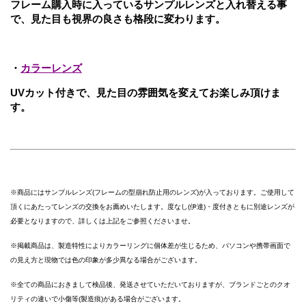
フレーム購入時に入っているサンプルレンズと入れ替える事
で、見た目も視界の良さも格段に変わります。
・
カラーレンズ
UVカット付きで、見た目の雰囲気を変えてお楽しみ頂けま
す。
※商品にはサンプルレンズ(フレームの型崩れ防止用のレンズ)が入っております。ご使用して
頂くにあたってレンズの交換をお薦めいたします。度なし(伊達)・度付きともに別途レンズが
必要となりますので、詳しくは上記をご参照くださいませ。
※掲載商品は、製造特性によりカラーリングに個体差が生じるため、パソコンや携帯画面で
の見え方と現物では色の印象が多少異なる場合がございます。
※全ての商品におきまして検品後、発送させていただいておりますが、ブランドごとのクオ
リティの違いで小傷等(製造痕)がある場合がございます。