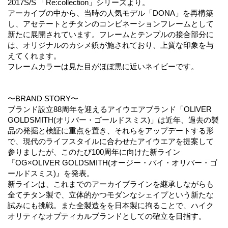
2017S/S 「Re:collection」シリーズより。
アーカイブの中から、当時の人気モデル「DONA」を再構築
し、アセテートとチタンのコンビネーションフレームとして
新たに展開されています。フレームとテンプルの接合部分に
は、オリジナルのカシメ鋲が施されており、上質な印象を与
えてくれます。
フレームカラーは見た目がほぼ黒に近いネイビーです。
〜BRAND STORY〜
ブランド設立88周年を迎えるアイウエアブランド「OLIVER
GOLDSMITH(オリバー・ゴールドスミス)」は近年、過去の製
品の発掘と検証に重点を置き、それらをアップデートする形
で、現代のライフスタイルに合わせたアイウエアを提案して
参りましたが、このたび100周年に向けた新ライン
『OG×OLIVER GOLDSMITH(オージー・バイ・オリバー・ゴ
ールドスミス)』を発表。
新ラインは、これまでのアーカイブラインを継承しながらも
全てチタン製で、立体的かつモダンなシェイプという新たな
試みにも挑戦。また全製造をを日本製に拘ることで、ハイク
オリティなオプティカルブランドとしての確立を目指す。