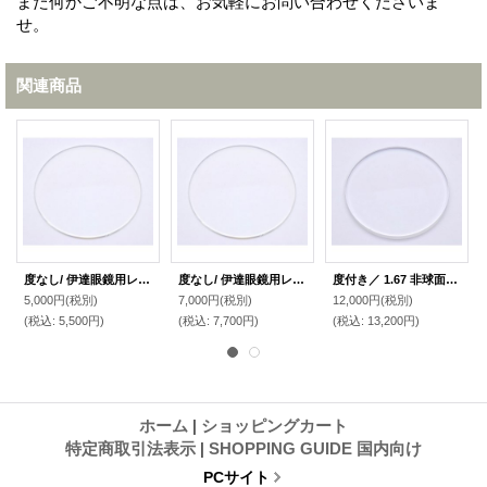
また何かご不明な点は、お気軽にお問い合わせくださいま
せ。
関連商品
度なし/ 伊達眼鏡用レンズ【反射防止】コーティング付き 無色 (2枚1組)
度なし/ 伊達眼鏡用レンズ【反射防止・UVカット・撥水】コーティング付き 無色 (2枚1組)
度付き／ 1.67 非球面レンズ【反射防止・UVカット・撥水】コーティング付き 無色 （2枚1組）
5,000円
(税別)
7,000円
(税別)
12,000円
(税別)
(税込
:
5,500円)
(税込
:
7,700円)
(税込
:
13,200円)
ホーム
|
ショッピングカート
特定商取引法表示
|
SHOPPING GUIDE 国内向け
PCサイト