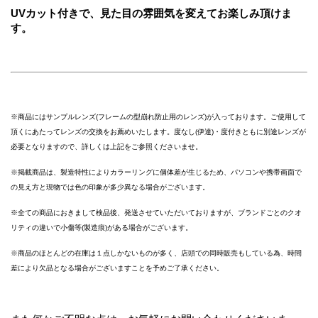
UVカット付きで、見た目の雰囲気を変えてお楽しみ頂けま
す。
※商品にはサンプルレンズ(フレームの型崩れ防止用のレンズ)が入っております。ご使用して
頂くにあたってレンズの交換をお薦めいたします。度なし(伊達)・度付きともに別途レンズが
必要となりますので、詳しくは上記をご参照くださいませ。
※掲載商品は、製造特性によりカラーリングに個体差が生じるため、パソコンや携帯画面で
の見え方と現物では色の印象が多少異なる場合がございます。
※全ての商品におきまして検品後、発送させていただいておりますが、ブランドごとのクオ
リティの違いで小傷等(製造痕)がある場合がございます。
※商品のほとんどの在庫は１点しかないものが多く、店頭での同時販売もしている為、時間
差により欠品となる場合がございますことを予めご了承ください。