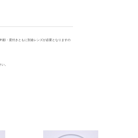
伊達)・度付きともに別途レンズが必要となりますの
。
さい。