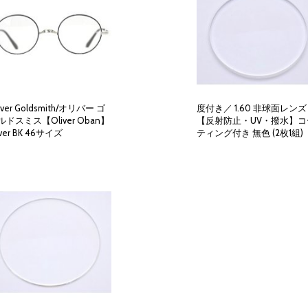
iver Goldsmith/オリバー ゴ
度付き／ 1.60 非球面レンズ
ルドスミス【Oliver Oban】
【反射防止・UV・撥水】コ
lver BK 46サイズ
ティング付き 無色 (2枚1組)
33,000円
(税別)
10,000円
(税別)
(
税込
:
36,300円
)
(
税込
:
11,000円
)