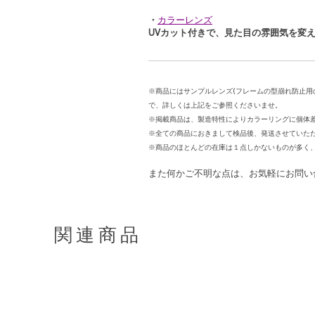
・
カラーレンズ
UVカット付きで、見た目の雰囲気を変
※商品にはサンプルレンズ(フレームの型崩れ防止用
で、詳しくは上記をご参照くださいませ。
※掲載商品は、製造特性によりカラーリングに個体
※全ての商品におきまして検品後、発送させていただ
※商品のほとんどの在庫は１点しかないものが多く
また何かご不明な点は、お気軽にお問い
関連商品