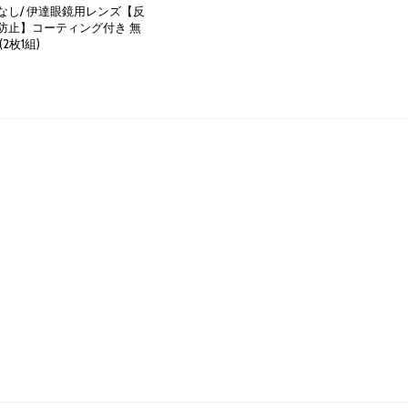
なし/ 伊達眼鏡用レンズ【反
防止】コーティング付き 無
(2枚1組)
5,000円
(税別)
(
税込
:
5,500円
)