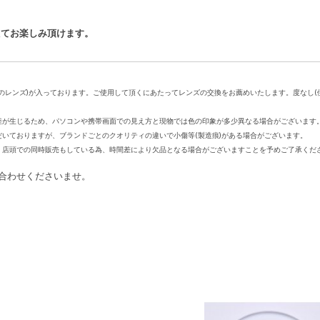
えてお楽しみ頂けます。
のレンズ)が入っております。ご使用して頂くにあたってレンズの交換をお薦めいたします。度なし(
差が生じるため、パソコンや携帯画面での見え方と現物では色の印象が多少異なる場合がございます
いておりますが、ブランドごとのクオリティの違いで小傷等(製造痕)がある場合がございます。
、店頭での同時販売もしている為、時間差により欠品となる場合がございますことを予めご了承くだ
合わせくださいませ。