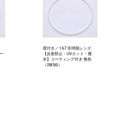
度付き／ 1.67 非球面レンズ
ー
【反射防止・UVカット・撥
水】コーティング付き 無色
（2枚1組）
12,000円
(税別)
(
税込
:
13,200円
)