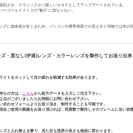
復刻させ、クラシックかつ新しいカタチとしてアップデートされている。
バーゴールドスミスの“魅力”に他ならない。
ングに個体差が生じるため、パソコンや携帯画面での見え方と現物では色の
ズ・度なし(伊達)レンズ・カラーレンズを製作してお送り出来
ライトをカットして目の疲れを軽減する効果があります。
持ちの方は、
こちら
から処方データを入力しご注文下さい。
な点がございましたらお気軽にお問い合わせ下さい。
い合わせフォームよりお送り頂き、制作することも可能です。
現在ご使用の眼鏡をお送り頂ければ、同度数で製作し
そのフレームに近い状
ンズと入れ替える事で、見た目も視界の良さも格段に変わります。