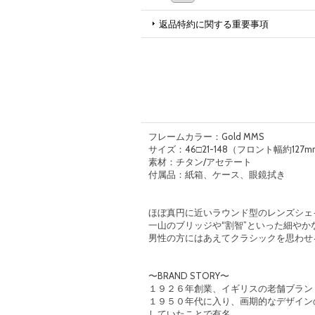
返品特約に関する重要事項
フレームカラー：Gold MMS
サイズ：46□21-148（フロント幅約127
素材：チタン/アセテート
付属品：紙箱、ケース、眼鏡拭き
ほぼ真円に近いラウンド型のレンズシェ
一山のブリッジや“割智”といった細やか
男性の方にはあえてクラシックを思わせ
〜BRAND STORY〜
１９２６年創業、イギリスの老舗ブラン
１９５０年代に入り、画期的なデザイン
していたことで有名。