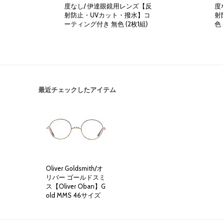
度なし/ 伊達眼鏡用レンズ【反
度
射防止・UVカット・撥水】コ
射
ーティング付き 無色 (2枚1組)
色 
7,000円
(税別)
(
税込
:
7,700円
)
最近チェックしたアイテム
Oliver Goldsmith/オ
リバー ゴールドスミ
ス【Oliver Oban】G
old MMS 46サイズ