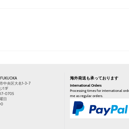
海外発送も承っております
FUKUOKA
中央区大名1-3-7
International Orders
 1F
Processing times for international orde
07-0705
me as regular orders.
曜日
00