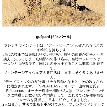
guépard (ギュパール)
フレンチヴィンテージは、“アートピース”とも称されるほどの
独創性を持ちます。
現代の技術では表現し得ない生地や、昨今の眼鏡が効率と引き
換えに失ってしまった細部への作り込み。当時のフレームは、
一つひとつが希少で、同じものを入手することは非常に困難で
す。
ヴィンテージアイウェアの専門店は、日本にそう多くありませ
ん。
“デッドストックのみ”を取り扱う店舗となると、その数はさら
に限定されます。「SPEAKEASY」オーナー山村将史氏と
「Fréquence.」オーナー柳原一樹氏の2人は、フレンチヴィンテ
ージに精通した数少ない専門家として、これまでに多種多様な
フレームを発掘し、日本に紹介してきました。
2人はまた、共著で出版も手がけており、フレンチヴィンテージ