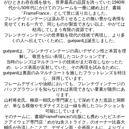
がひときわ存在感を放ち、世界最高の品質を誇っていた1940年
代から50年代にかけてのフレームを一冊に纏め上げ、書籍
「FrameFrance」として世に送り出しました。
フレンチヴィンテージは汲み尽くせることの無い豊かな表情を
見せてくれる一方で、同じものが製造できない以上、やがては
枯渇してしまう有限の資源です。
フレンチヴィンテージの世界観を現代の技術で再現し、より多
くの人へ伝えていくために、guépardは誕生しました。
guépardは、フレンチヴィンテージの高いデザイン性と本質を理
解し、敬意を払い表現したコレクションです。
当時のレンズはマルチコートの技術がまだ存在しなかったた
め、レンズ表面が反射していた。その再現を試みるために、
guépardは裏面のみマルチコートを施したフラットレンズを特注
し、採用しています。
フレームデザインや油紙においても、フレンチヴィンテージの
バックグラウンドを知らなければ表現できない要素が随所にあ
ります。
山村将史氏、柳原一樹氏が専門家として深めてきた造詣と洞察
が、単なる模倣やモダナイズとは一線を画したコレクションを
可能にしています。
そのチームに、書籍FrameFranceの出版にも携わったビスポー
クアイウェア専門店「めがね舎ストライク」のオーナー比嘉大
輔氏が合流したことで、デザイン面・企画面ともに、よりヴィ